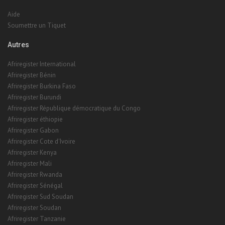
Aide
Soumettre un Tiquet
Autres
Afriregister International
Afriregister Bénin
Afriregister Burkina Faso
Afriregister Burundi
Afriregister République démocratique du Congo
Afriregister éthiopie
Afriregister Gabon
Afriregister Cote d'Ivoire
Afriregister Kenya
Afriregister Mali
Afriregister Rwanda
Afriregister Sénégal
Afriregister Sud Soudan
Afriregister Soudan
Afriregister Tanzanie