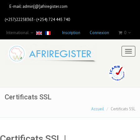
E-mail:
admin[@]afriregister.com
(+257)22258363 - (+254) 724 445 740
International
Inscription
Connexion
0
Toggl
naviga
Certificats SSL
Accueil
Certificats SSL
Certificats SSL |