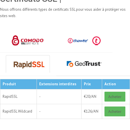
Nous offrons différents types de certificats SSL pour vous aider à protéger vos
sites web.
Produit
Extensions interdites
Prix
Action
RapidSSL
-
€
20/
AN
Acheter
RapidSSL Wildcard
-
€
126/
AN
Acheter