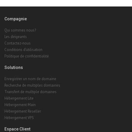
Compagnie
Qui sommes nous?
Les dirigeants
Contactez-nous
Conditions d'utilisation
Politique de confidentialité
Solutions
Enregistrer un nom de domaine
Recherche de multiples domaines
Transfert de multiple domaines
Hébergement Lite
Hébergement Main
Hébergement Reseller
Hébergement VPS
Espace Client