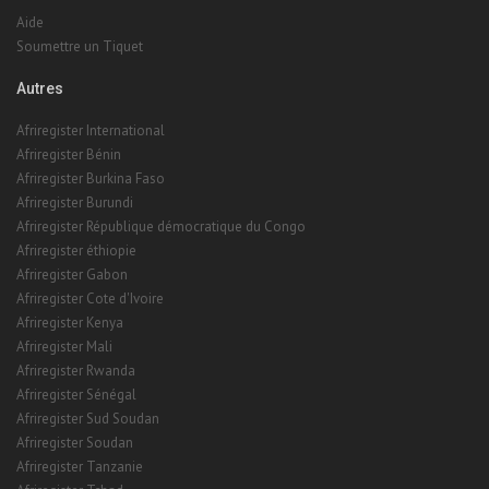
Aide
Soumettre un Tiquet
Autres
Afriregister International
Afriregister Bénin
Afriregister Burkina Faso
Afriregister Burundi
Afriregister République démocratique du Congo
Afriregister éthiopie
Afriregister Gabon
Afriregister Cote d'Ivoire
Afriregister Kenya
Afriregister Mali
Afriregister Rwanda
Afriregister Sénégal
Afriregister Sud Soudan
Afriregister Soudan
Afriregister Tanzanie