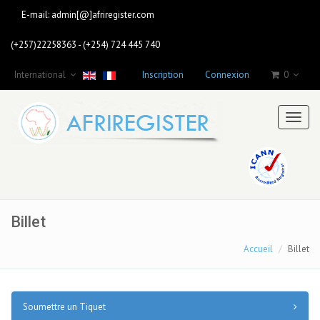
E-mail:
admin[@]afriregister.com
(+257)22258363 - (+254) 724 445 740
International
Inscription
Connexion
0
Toggl
naviga
Billet
Accueil
Billet
Soumettre un Tiquet