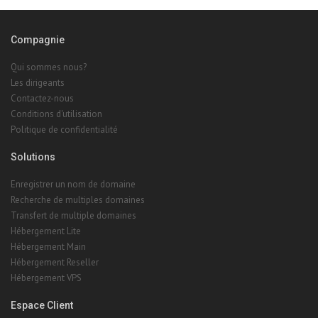
Compagnie
Qui sommes nous?
Les dirigeants
Contactez-nous
Conditions d'utilisation
Politique de confidentialité
Solutions
Enregistrer un nom de domaine
Recherche de multiples domaines
Transfert de multiple domaines
Hébergement Lite
Hébergement Main
Hébergement Reseller
Hébergement VPS
Espace Client