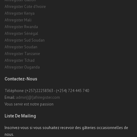
Afriregister Cote d'Ivoire
Afriregister Kenya
Afriregister Mali
Afriregister Rwanda
Afriregister Sénégal
Afriregister Sud Soudan
Afriregister Soudan
Afriregister Tanzanie
Afriregister Tchad
Afriregister Ouganda
Contactez-Nous
Téléphone: (+257)22258363 - (+254) 724 445 740
Email:
admin[@]afriregister.com
Vous servir est notre passion
Liste De Mailing
Inscrivez-vous si vous souhaitez recevoir des gâteries occasionnelles de
nous.