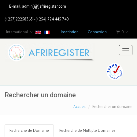
E-mail:
admin[@]afriregister.com
(+257)22258363 - (+254) 724 445 740
International
Inscription
Connexion
0
Toggl
naviga
Rechercher un domaine
Accueil
Rechercher un domaine
Recherche de Domaine
Recherche de Multiple Domaines