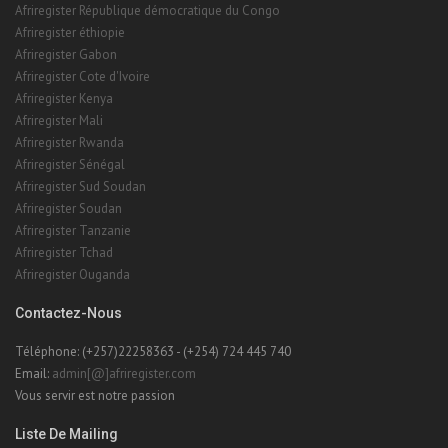
Afriregister République démocratique du Congo
Afriregister éthiopie
Afriregister Gabon
Afriregister Cote d'Ivoire
Afriregister Kenya
Afriregister Mali
Afriregister Rwanda
Afriregister Sénégal
Afriregister Sud Soudan
Afriregister Soudan
Afriregister Tanzanie
Afriregister Tchad
Afriregister Ouganda
Contactez-Nous
Téléphone: (+257)22258363 - (+254) 724 445 740
Email:
admin[@]afriregister.com
Vous servir est notre passion
Liste De Mailing