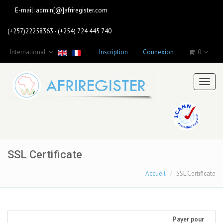
E-mail:
admin[@]afriregister.com
(+257)22258363 - (+254) 724 445 740
International
Inscription
Connexion
0
Toggl
naviga
SSL Certificate
Accueil
SSL Certificate
Payer pour