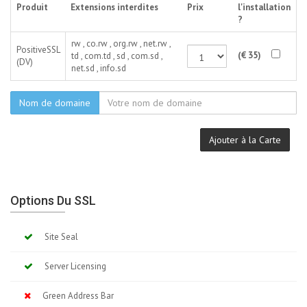
Produit
Extensions interdites
Prix
l'installation
?
rw , co.rw , org.rw , net.rw ,
PositiveSSL
(€ 35)
td , com.td , sd , com.sd ,
(DV)
net.sd , info.sd
Nom de domaine
Ajouter à la Carte
Options Du SSL
Site Seal
Server Licensing
Green Address Bar