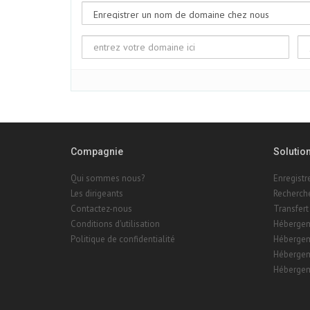
Compagnie
Solutio
Qui sommes nous?
Enregist
Les dirigeants
Recherch
Contactez-nous
Transfert
Conditions d'utilisation
Hébergem
Politique de confidentialité
Hébergem
Hébergem
Hébergem