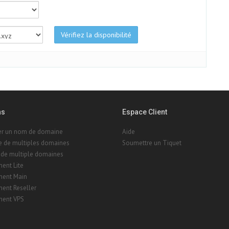
Vérifiez la disponibilité
ns
Espace Client
rer un nom de domaine
Aide
e de multiples domaines
Soumettre un Tiquet
 de multiple domaines
ent Lite
ent Main
ent Reseller
ent VPS