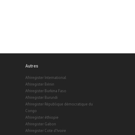
Autres
Afriregister International
Afriregister Bénin
Afriregister Burkina Faso
Afriregister Burundi
Afriregister République démocratique du
Congo
Afriregister éthiopie
Afriregister Gabon
Afriregister Cote d'Ivoire