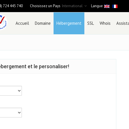
4) 724 445 740
Choisissez un Pays
International
Langue
Accueil
Domaine
Hébergement
SSL
Whois
Assist
bergement et le personaliser!