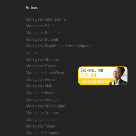
Autres
Afriregister International
Afriregister Bénin
Afriregister Burkina Faso
Afriregister Burundi
Afriregister République démocratique du
Congo
Afriregister éthiopie
Afriregister Gabon
Afriregister Cote d'Ivoire
Afriregister Kenya
Afriregister Mali
Afriregister Rwanda
Afriregister Sénégal
Afriregister Sud Soudan
Afriregister Soudan
Afriregister Tanzanie
Afriregister Tchad
Afriregister Ouganda