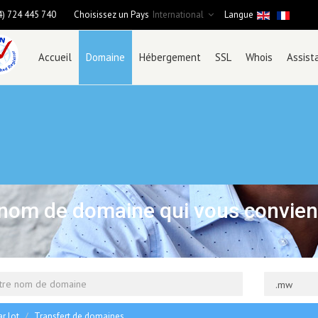
4) 724 445 740
Choisissez un Pays
International
Langue
Accueil
Domaine
Hébergement
SSL
Whois
Assist
nom de domaine qui vous convien
r lot
Transfert de domaines