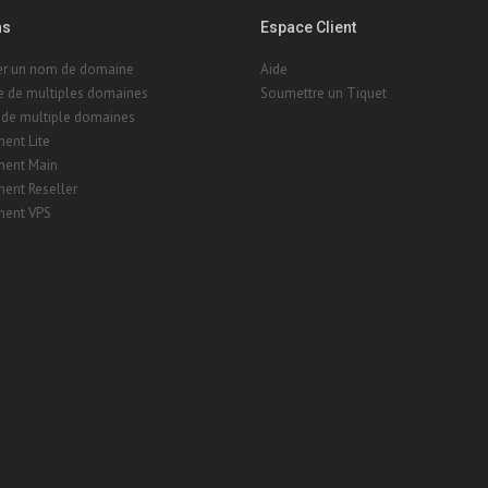
ns
Espace Client
rer un nom de domaine
Aide
e de multiples domaines
Soumettre un Tiquet
 de multiple domaines
ent Lite
ent Main
ent Reseller
ent VPS