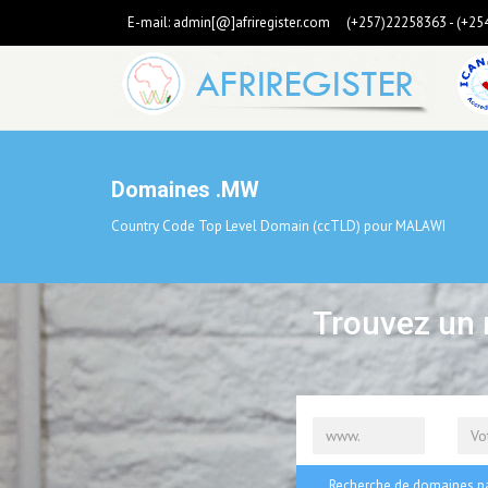
E-mail:
admin[@]afriregister.com
(+257)22258363 - (+25
Domaines .MW
Country Code Top Level Domain (ccTLD) pour MALAWI
Trouvez un 
Recherche de domaines pa