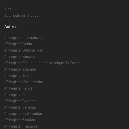
Aide
Soumettre un Tiquet
Autres
Afriregister International
Afriregister Bénin
Afriregister Burkina Faso
Afriregister Burundi
Afriregister République démocratique du Congo
Afriregister éthiopie
Afriregister Gabon
Afriregister Cote d'Ivoire
Afriregister Kenya
Afriregister Mali
Afriregister Rwanda
Afriregister Sénégal
Afriregister Sud Soudan
Afriregister Soudan
Afriregister Tanzanie