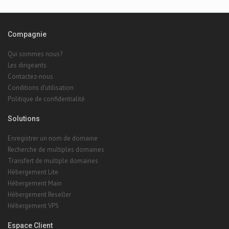
Compagnie
Qui sommes nous?
Les dirigeants
Contactez-nous
Conditions d'utilisation
Politique de confidentialité
Solutions
Enregistrer un nom de domaine
Recherche de multiples domaines
Transfert de multiple domaines
Hébergement Lite
Hébergement Main
Hébergement Reseller
Hébergement VPS
Espace Client